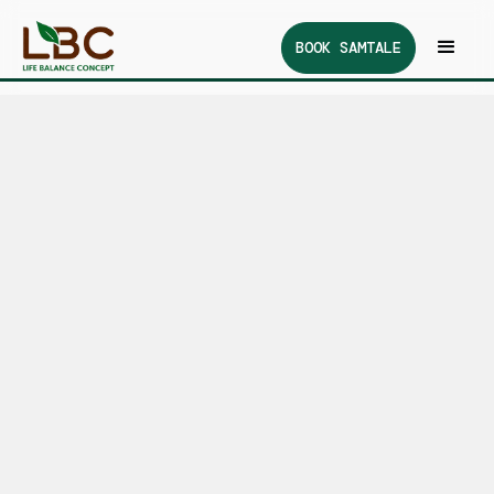
BOOK SAMTALE
October 11, 2025
Nærhet til natur
Naturkontakt er en grunnleggende
helsefaktor – den senker stress, styrker
immunforsvaret og gir mental balanse. Å
tilbringe tid ute i lys, luft og grønt
miljø virker som en biologisk «reset» for
kroppen og sinnet i en stadig mer kunstig
verden.